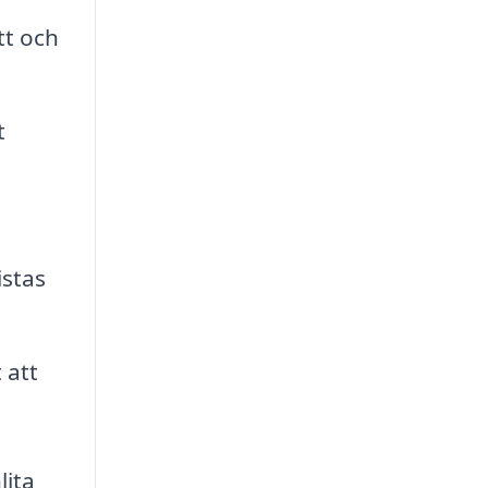
tt och
t
istas
 att
lita