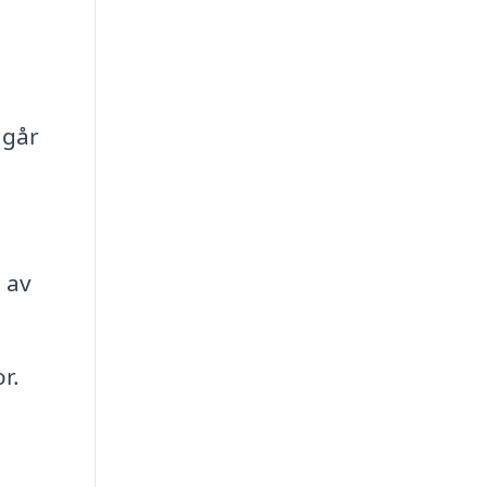
 går
 av
r.