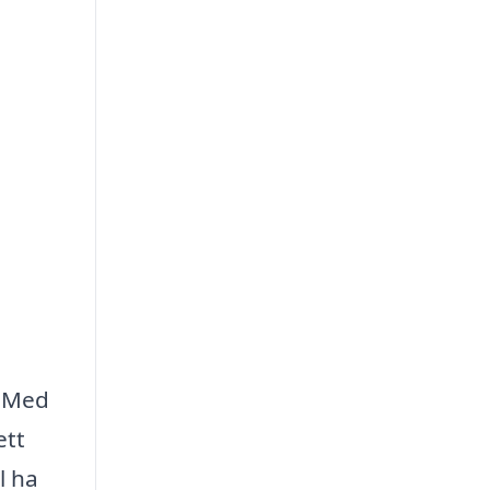
. Med
ett
l ha