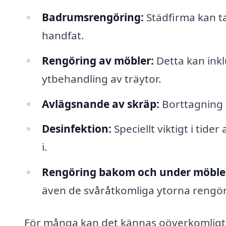
Badrumsrengöring:
Städfirma kan ta
handfat.
Rengöring av möbler:
Detta kan ink
ytbehandling av träytor.
Avlägsnande av skräp:
Borttagning 
Desinfektion:
Speciellt viktigt i tide
i.
Rengöring bakom och under möble
även de svåråtkomliga ytorna rengör
För många kan det kännas oöverkomligt a