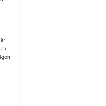
vår
 par
ligen