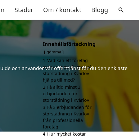
m
Städer
Om / kontakt
Blogg
Innehållsförteckning
gömma
1
Vad kan ett företag
som är specialiserat på
uide och använder vår offerttjänst får du den enklaste
storstädning i Kvärlöv
hjälpa till med?
2
Få alltid minst 3
erbjudanden för
storstädning i Kvärlöv
3
Få 3 erbjudanden för
storstädning i Kvärlöv
från professionella
företag
4
Hur mycket kostar