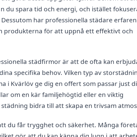
n du spara tid och energi, och istället fokuse
. Dessutom har professionella städare erfare
produkterna för att uppnå ett effektivt och
ssionella städfirmor är att de ofta kan erbjud
na specifika behov. Vilken typ av storstädni
a i Kvärlöv ge dig en offert som passar just d
r om en kär familjehögtid eller en viktig
städning bidra till att skapa en trivsam atmos
 att du får trygghet och säkerhet. Många före
ilket gör att du kan känna dig lugn i att arbet