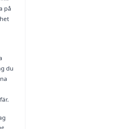
ra på
nhet
a
ng du
ina
fär.
tag
et