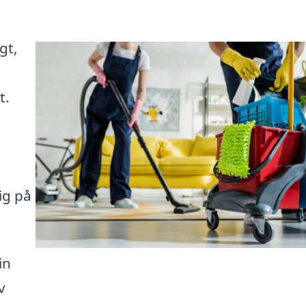
gt,
t.
ig på
in
v