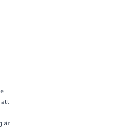
re
 att
g är