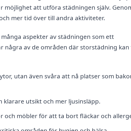
har möjlighet att utföra städningen själv. Geno
och mer tid över till andra aktiviteter.
t många aspekter av städningen som ett
 är några av de områden där storstädning kan
 ytor, utan även svåra att nå platser som bak
 klarare utsikt och mer ljusinsläpp.
och möbler för att ta bort fläckar och allerg
ritiska områden för hygien och hälsa.