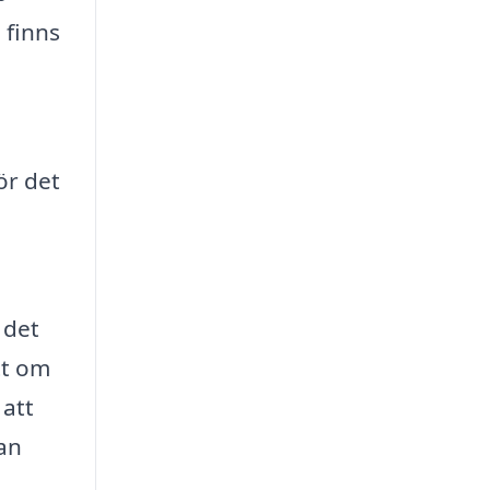
 finns
ör det
 det
tt om
 att
kan