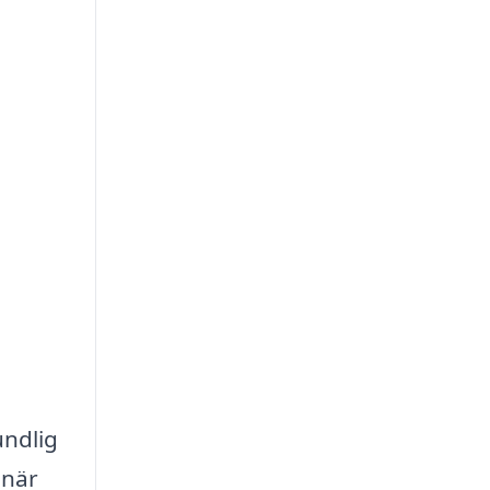
undlig
 när