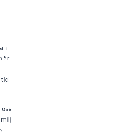
kan
m är
 tid
slösa
milj
p