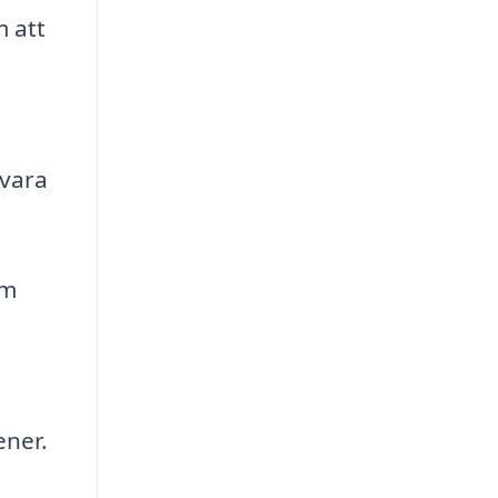
m att
 vara
om
ener.