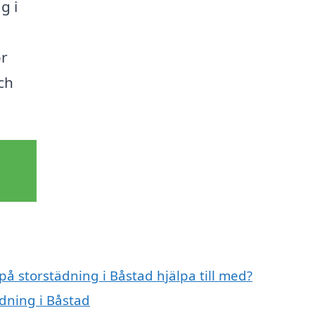
g i
ör
ch
på storstädning i Båstad hjälpa till med?
ädning i Båstad