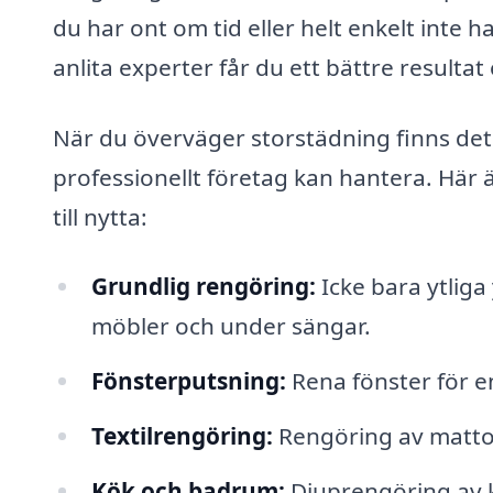
du har ont om tid eller helt enkelt inte 
anlita experter får du ett bättre resultat 
När du överväger storstädning finns de
professionellt företag kan hantera. Här
till nytta:
Grundlig rengöring:
Icke bara ytliga
möbler och under sängar.
Fönsterputsning:
Rena fönster för en
Textilrengöring:
Rengöring av mattor 
Kök och badrum:
Djuprengöring av k