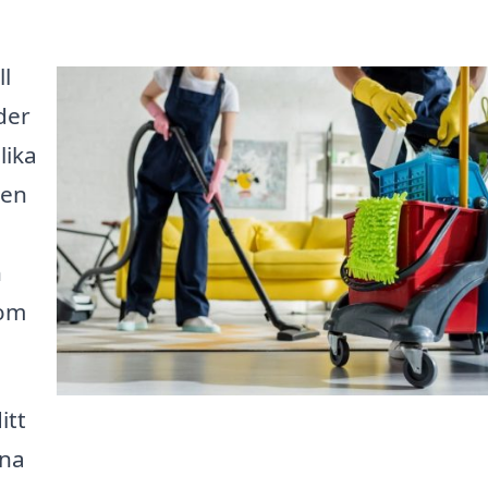
ll
der
lika
den
n
som
itt
rna