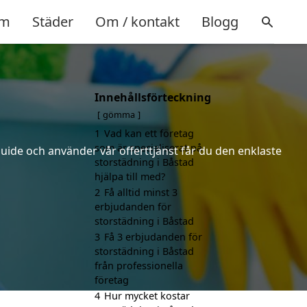
m
Städer
Om / kontakt
Blogg
Innehållsförteckning
gömma
1
Vad kan ett företag
som är specialiserat på
uide och använder vår offerttjänst får du den enklaste
storstädning i Båstad
hjälpa till med?
2
Få alltid minst 3
erbjudanden för
storstädning i Båstad
3
Få 3 erbjudanden för
storstädning i Båstad
från professionella
företag
4
Hur mycket kostar