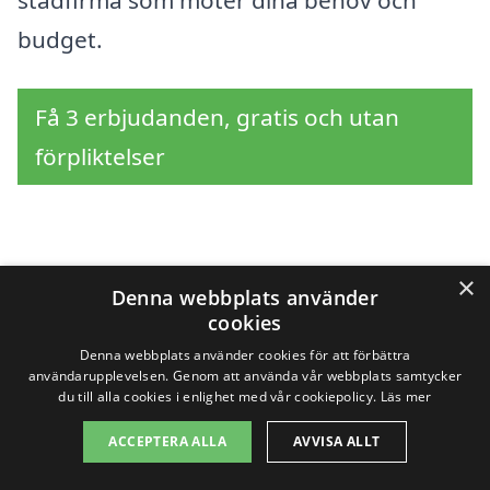
budget.
Få 3 erbjudanden, gratis och utan
förpliktelser
Sök efter en
×
Denna webbplats använder
professionell för
cookies
Denna webbplats använder cookies för att förbättra
storstädning i andra
användarupplevelsen. Genom att använda vår webbplats samtycker
du till alla cookies i enlighet med vår cookiepolicy.
Läs mer
städer nära Landskrona
ACCEPTERA ALLA
AVVISA ALLT