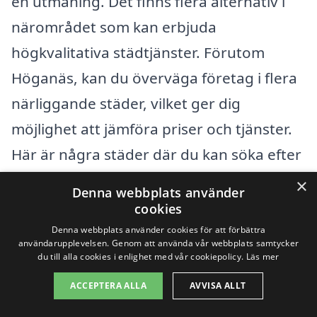
en utmaning. Det finns flera alternativ i
närområdet som kan erbjuda
högkvalitativa städtjänster. Förutom
Höganäs, kan du överväga företag i flera
närliggande städer, vilket ger dig
möjlighet att jämföra priser och tjänster.
Här är några städer där du kan söka efter
storstädning:
×
Denna webbplats använder
cookies
Ängelholm
Denna webbplats använder cookies för att förbättra
användarupplevelsen. Genom att använda vår webbplats samtycker
Mölle
du till alla cookies i enlighet med vår cookiepolicy.
Läs mer
ACCEPTERA ALLA
AVVISA ALLT
Jonstorp