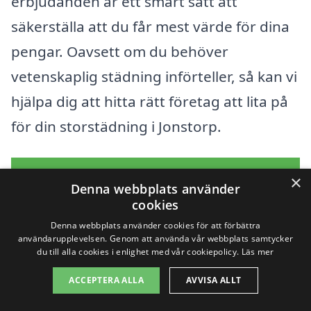
erbjudanden är ett smart sätt att
säkerställa att du får mest värde för dina
pengar. Oavsett om du behöver
vetenskaplig städning införteller, så kan vi
hjälpa dig att hitta rätt företag att lita på
för din storstädning i Jonstorp.
Få 3 erbjudanden, gratis och utan
×
Denna webbplats använder
förpliktelser
cookies
Denna webbplats använder cookies för att förbättra
användarupplevelsen. Genom att använda vår webbplats samtycker
du till alla cookies i enlighet med vår cookiepolicy.
Läs mer
Sök efter en
ACCEPTERA ALLA
AVVISA ALLT