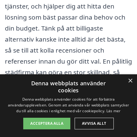
tjänster, och hjälper dig att hitta den
lösning som bäst passar dina behov och
din budget. Tänk på att billigaste
alternativ kanske inte alltid är det bästa,
så se till att kolla recensioner och
referenser innan du gör ditt val. En pålitlig
städfirma kan göra en stor skillnad, så
×
investera tid i att göra rätt val för din
Denna webbplats använder
cookies
storstädning.
Denna webbplats använder cookies för att förbättra
användarupplevelsen. Genom att använda vår webbplats samtycker
du till alla cookies i enlighet med vår cookiepolicy.
Läs mer
Få 3 erbjudanden, gratis och utan
ACCEPTERA ALLA
AVVISA ALLT
förpliktelser