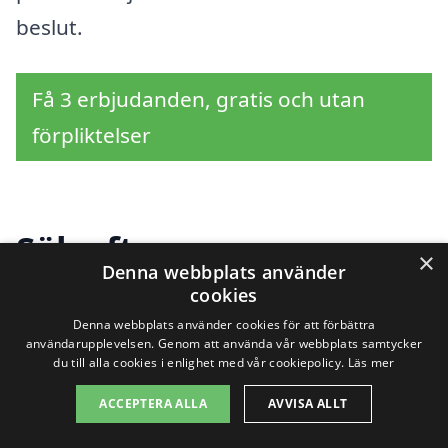
beslut.
Få 3 erbjudanden, gratis och utan
förpliktelser
Sök efter en
×
Denna webbplats använder
professionell för
cookies
Denna webbplats använder cookies för att förbättra
storstädning i andra
användarupplevelsen. Genom att använda vår webbplats samtycker
du till alla cookies i enlighet med vår cookiepolicy.
Läs mer
städer nära
ACCEPTERA ALLA
AVVISA ALLT
Simrishamn