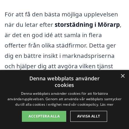
För att få den bästa möjliga upplevelsen
när du letar efter
storstädning i Mörarp
,
är det en god idé att samla in flera
offerter från olika städfirmor. Detta ger
dig en bättre insikt i marknadspriserna
och hjälper dig att avgöra vilken tjänst
×
som mest effektivt möter dina behov och
Denna webbplats använder
cookies
din budget. Genom att använda en
Denna webbplats använder cookies för att förbättra
plattform som vår kan du enkelt jämföra
användarupplevelsen. Genom att använda vår webbplats samtycker
du till alla cookies i enlighet med vår cookiepolicy.
Läs mer
erbjudanden och hitta det mest
fördelaktiga alternativet för storstädning.
ACCEPTERA ALLA
AVVISA ALLT