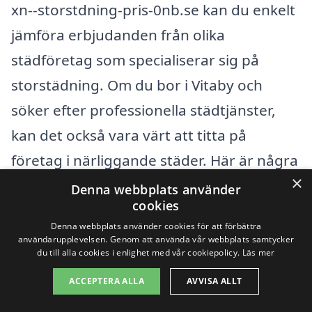
xn--storstdning-pris-0nb.se kan du enkelt
jämföra erbjudanden från olika
städföretag som specialiserar sig på
storstädning. Om du bor i Vitaby och
söker efter professionella städtjänster,
kan det också vara värt att titta på
företag i närliggande städer. Här är några
×
städer där du kan hitta pålitliga företag
Denna webbplats använder
cookies
för storstädning:
Denna webbplats använder cookies för att förbättra
användarupplevelsen. Genom att använda vår webbplats samtycker
Simrishamn
du till alla cookies i enlighet med vår cookiepolicy.
Läs mer
ACCEPTERA ALLA
AVVISA ALLT
Kivik