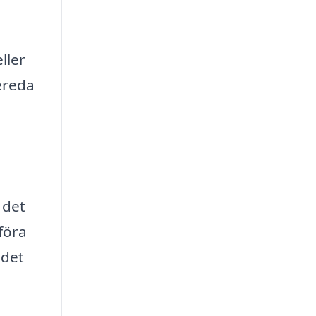
ller
ereda
 det
föra
 det