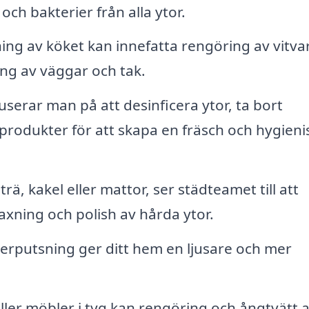
och bakterier från alla ytor.
ing av köket kan innefatta rengöring av vitvar
ing av väggar och tak.
erar man på att desinficera ytor, ta bort
produkter för att skapa en fräsch och hygieni
rä, kakel eller mattor, ser städteamet till att
axning och polish av hårda ytor.
terputsning ger ditt hem en ljusare och mer
ler möbler i tyg kan rengöring och ångtvätt 