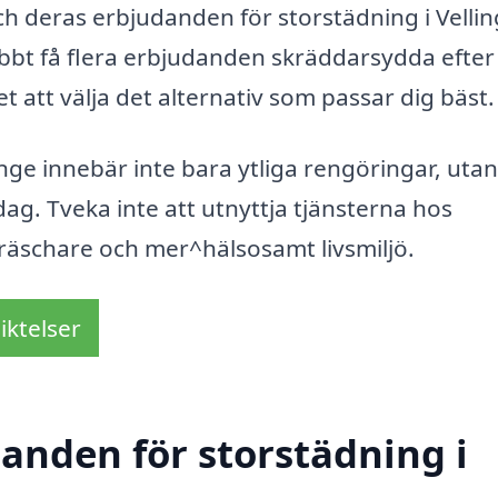
och deras erbjudanden för storstädning i Vellin
abbt få flera erbjudanden skräddarsydda efter
t att välja det alternativ som passar dig bäst.
nge innebär inte bara ytliga rengöringar, uta
ag. Tveka inte att utnyttja tjänsterna hos
 fräschare och mer^hälsosamt livsmiljö.
iktelser
danden för storstädning i