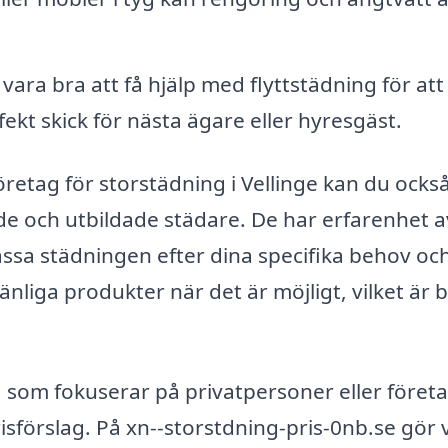
vara bra att få hjälp med flyttstädning för att
ekt skick för nästa ägare eller hyresgäst.
öretag för storstädning i Vellinge kan du ocks
ade och utbildade städare. De har erfarenhet a
ssa städningen efter dina specifika behov oc
iga produkter när det är möjligt, vilket är b
som fokuserar på privatpersoner eller företa
 prisförslag. På xn--storstdning-pris-0nb.se gör 