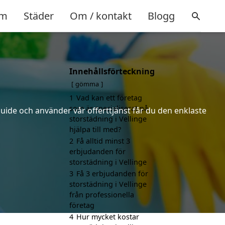
m
Städer
Om / kontakt
Blogg
Innehållsförteckning
gömma
1
Vad kan ett företag
som är specialiserat på
uide och använder vår offerttjänst får du den enklaste
storstädning i Vellinge
hjälpa till med?
2
Få alltid minst 3
erbjudanden för
storstädning i Vellinge
3
Få 3 erbjudanden för
storstädning i Vellinge
från professionella
företag
4
Hur mycket kostar