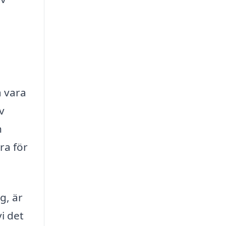
å vara
v
h
ra för
g, är
vi det