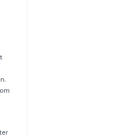
t
n.
akom
ter