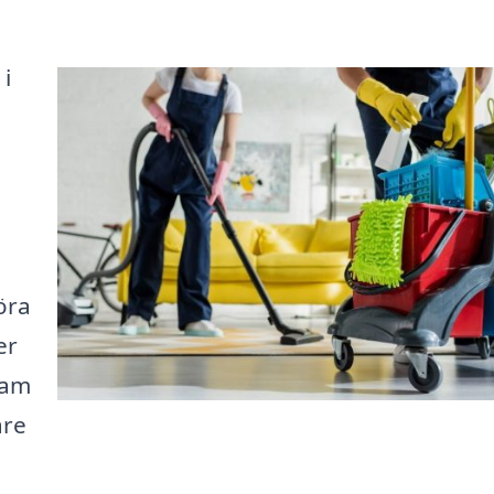
 i
öra
er
sam
are