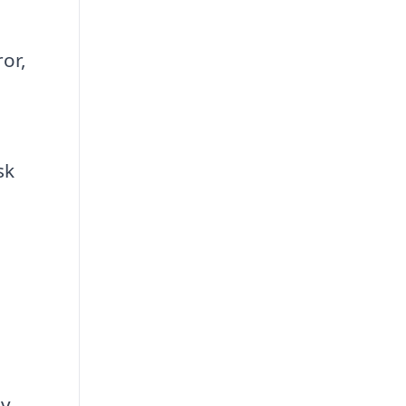
or,
sk
av