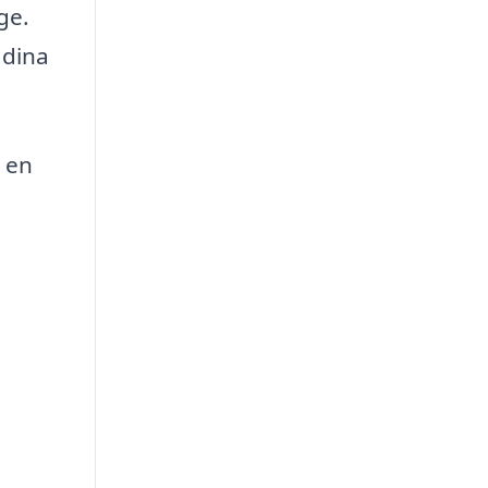
ge.
 dina
n en