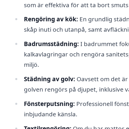
som är effektiva för att ta bort smuts 
Rengöring av kök:
En grundlig städn
skåp inuti och utanpå, samt avfläckn
Badrumsstädning:
I badrummet fokus
kalkavlagringar och rengöra sanitets
miljö.
Städning av golv:
Oavsett om det är t
golven rengörs på djupet, inklusive v
Fönsterputsning:
Professionell föns
inbjudande känsla.
Textilrengöring:
Om du har mattor el