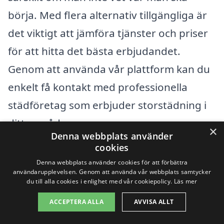
börja. Med flera alternativ tillgängliga är
det viktigt att jämföra tjänster och priser
för att hitta det bästa erbjudandet.
Genom att använda vår plattform kan du
enkelt få kontakt med professionella
städföretag som erbjuder storstädning i
ditt område.
×
Denna webbplats använder
cookies
Närområdet kring Västra Hagen har
Denna webbplats använder cookies för att förbättra
många möjligheter för professionell
användarupplevelsen. Genom att använda vår webbplats samtycker
du till alla cookies i enlighet med vår cookiepolicy.
Läs mer
storstädning. Om du är intresserad av att
ACCEPTERA ALLA
AVVISA ALLT
utforska alternativ även i angränsande