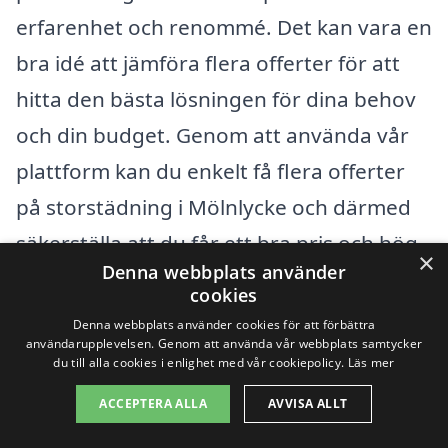
erfarenhet och renommé. Det kan vara en
bra idé att jämföra flera offerter för att
hitta den bästa lösningen för dina behov
och din budget. Genom att använda vår
plattform kan du enkelt få flera offerter
på storstädning i Mölnlycke och därmed
säkerställa att du får ett bra pris och hög
×
Denna webbplats använder
kvalitet på tjänsten. Att investera i
cookies
professionell storstädning kan spara dig
Denna webbplats använder cookies för att förbättra
användarupplevelsen. Genom att använda vår webbplats samtycker
tid och ge ett fräscht hem, så det är värt
du till alla cookies i enlighet med vår cookiepolicy.
Läs mer
att göra en noggrann jämförelse innan du
ACCEPTERA ALLA
AVVISA ALLT
fattar ditt beslut.