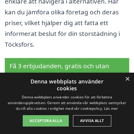
enklare att navigera i alternativen. Här
kan du jämföra olika företag och deras
priser, vilket hjälper dig att fatta ett
informerat beslut för din storstädning i
Töcksfors.
Få 3 erbjudanden, gratis och utan
förpliktelser
×
Denna webbplats använder
cookies
Denna webbplats använder cookies för att förbättra
användarupplevelsen. Genom att använda vår webbplats samtycker
Sök efter en
du till alla cookies i enlighet med vår cookiepolicy.
Läs mer
professionell för
ACCEPTERA ALLA
AVVISA ALLT