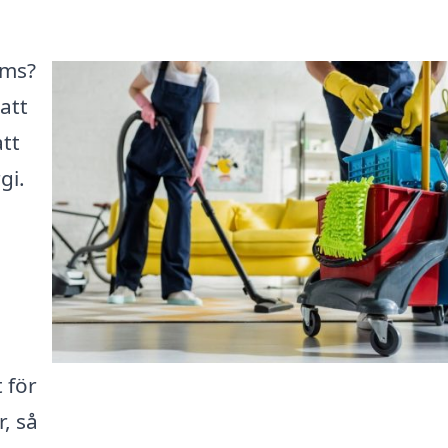
ums?
att
att
gi.
 för
, så