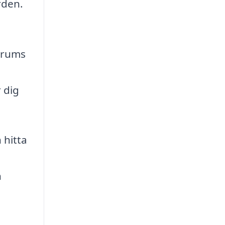
rden.
 Grums
 dig
 hitta
n