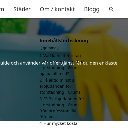
m
Städer
Om / kontakt
Blogg
Innehållsförteckning
gömma
1
Vad kan ett företag
som är specialiserat på
uide och använder vår offerttjänst får du den enklaste
storstädning i Grums
hjälpa till med?
2
Få alltid minst 3
erbjudanden för
storstädning i Grums
3
Få 3 erbjudanden för
storstädning i Grums
från professionella
företag
4
Hur mycket kostar