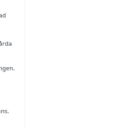
rad
hårda
ingen.
ans.