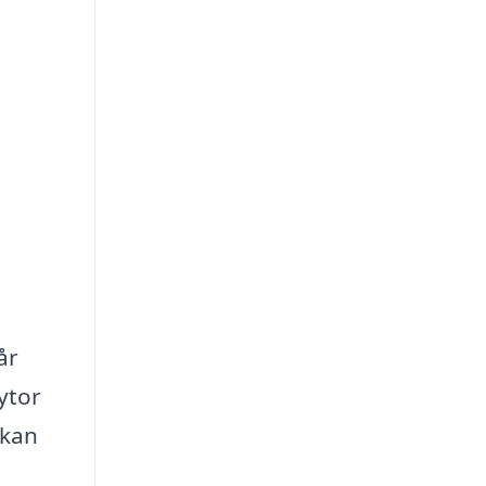
år
ytor
 kan