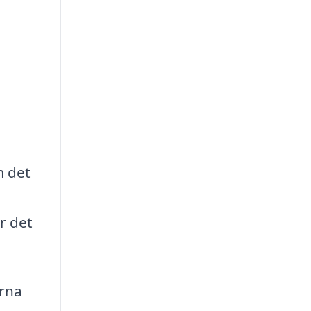
m det
r det
erna