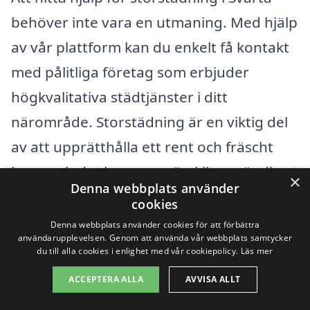
behöver inte vara en utmaning. Med hjälp
av vår plattform kan du enkelt få kontakt
med pålitliga företag som erbjuder
högkvalitativa städtjänster i ditt
närområde. Storstädning är en viktig del
av att upprätthålla ett rent och fräscht
hem, och det kan vara särskilt användbart
×
Denna webbplats använder
inför stora händelser eller säsongsbyten.
cookies
Här får du information om hur du kan
Denna webbplats använder cookies för att förbättra
användarupplevelsen. Genom att använda vår webbplats samtycker
hitta professionell storstädning i Svartå
du till alla cookies i enlighet med vår cookiepolicy.
Läs mer
och de omkringliggande städerna.
ACCEPTERA ALLA
AVVISA ALLT