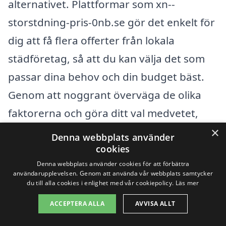
alternativet. Plattformar som xn--
storstdning-pris-0nb.se gör det enkelt för
dig att få flera offerter från lokala
städföretag, så att du kan välja det som
passar dina behov och din budget bäst.
Genom att noggrant överväga de olika
faktorerna och göra ditt val medvetet,
kan du säkerställa att din storstädning
×
Denna webbplats använder
utförs professionellt och till ett
cookies
Denna webbplats använder cookies för att förbättra
konkurrenskraftigt pris.
användarupplevelsen. Genom att använda vår webbplats samtycker
du till alla cookies i enlighet med vår cookiepolicy.
Läs mer
Få 3 erbjudanden, gratis och utan
ACCEPTERA ALLA
AVVISA ALLT
förpliktelser