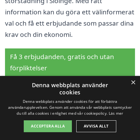
storstädning i Slöinge. Med rätt
information kan du göra ett välinformerat
val och få ett erbjudande som passar dina
krav och din ekonomi.
Få 3 erbjudanden, gratis och utan
förpliktelser
×
Denna webbplats använder
cookies
Sök efter en
Denna webbplats använder cookies för att förbättra
användarupplevelsen. Genom att använda vår webbplats samtycker
professionell för
du till alla cookies i enlighet med vår cookiepolicy.
Läs mer
ACCEPTERA ALLA
AVVISA ALLT
storstädning i andra