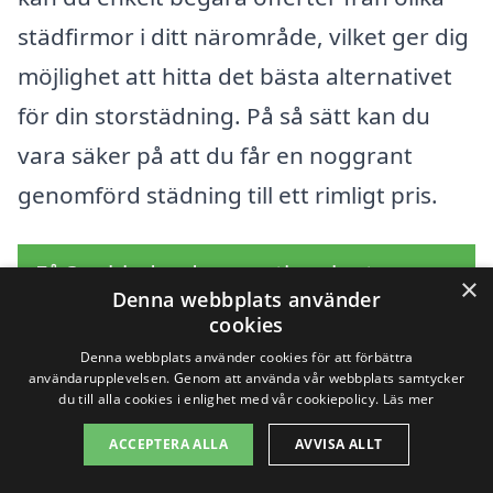
städfirmor i ditt närområde, vilket ger dig
möjlighet att hitta det bästa alternativet
för din storstädning. På så sätt kan du
vara säker på att du får en noggrant
genomförd städning till ett rimligt pris.
Få 3 erbjudanden, gratis och utan
×
Denna webbplats använder
förpliktelser
cookies
Denna webbplats använder cookies för att förbättra
användarupplevelsen. Genom att använda vår webbplats samtycker
du till alla cookies i enlighet med vår cookiepolicy.
Läs mer
Sök efter en
ACCEPTERA ALLA
AVVISA ALLT
professionell för