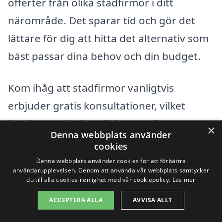
offerter från olika städfirmor i ditt
närområde. Det sparar tid och gör det
lättare för dig att hitta det alternativ som
bäst passar dina behov och din budget.
Kom ihåg att städfirmor vanligtvis
erbjuder gratis konsultationer, vilket
innebär att du kan diskutera dina
×
Denna webbplats använder
specifika behov och förväntningar. Detta
cookies
ger dig en möjlighet att få en mer
Denna webbplats använder cookies för att förbättra
användarupplevelsen. Genom att använda vår webbplats samtycker
skräddarsydd offert och förstå exakt vad
du till alla cookies i enlighet med vår cookiepolicy.
Läs mer
som ingår i priset. Genom att vara tydlig
ACCEPTERA ALLA
AVVISA ALLT
med dina önskemål kan du se till att din