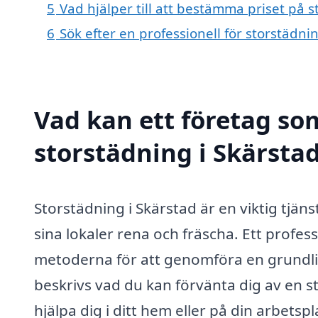
5
Vad hjälper till att bestämma priset på s
6
Sök efter en professionell för storstädni
Vad kan ett företag som
storstädning i Skärstad
Storstädning i Skärstad är en viktig tjän
sina lokaler rena och fräscha. Ett profes
metoderna för att genomföra en grundli
beskrivs vad du kan förvänta dig av en s
hjälpa dig i ditt hem eller på din arbetspl