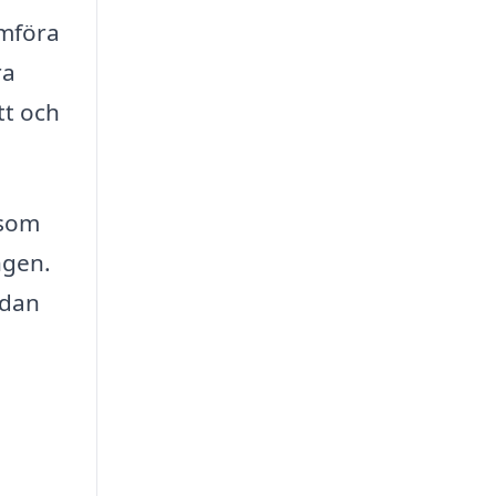
ämföra
ra
tt och
 som
ngen.
edan