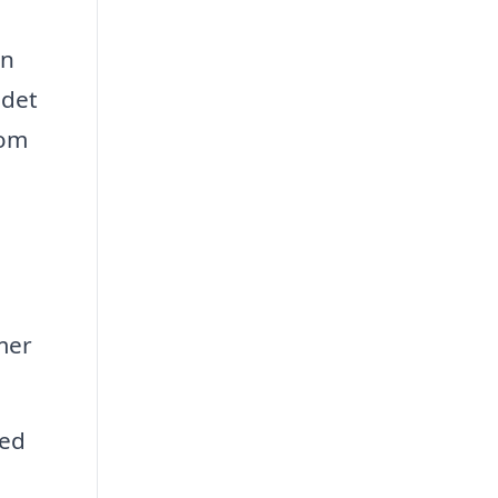
en
 det
som
mer
med