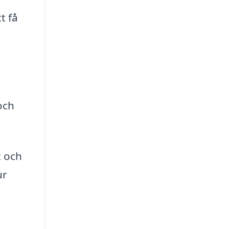
t få
och
t och
ur