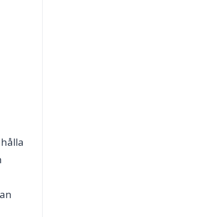
 hålla
h
kan