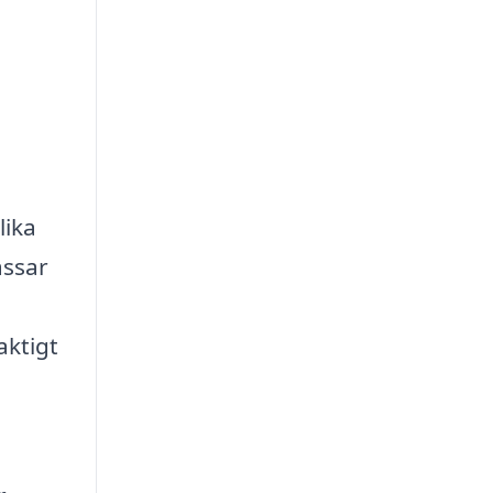
lika
assar
aktigt