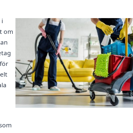
 i
tt om
kan
etag
 för
elt
ala
 som