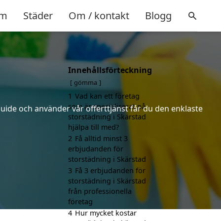
m
Städer
Om / kontakt
Blogg
Innehållsförteckning
gömma
1
Vad kan ett företag
som är specialiserat på
uide och använder vår offerttjänst får du den enklaste
storstädning i Skärstad
hjälpa till med?
2
Få alltid minst 3
erbjudanden för
storstädning i Skärstad
3
Få 3 erbjudanden för
storstädning i Skärstad
från professionella
företag
4
Hur mycket kostar