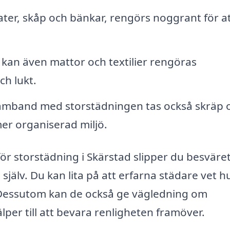
ater, skåp och bänkar, rengörs noggrant för at
an även mattor och textilier rengöras
ch lukt.
amband med storstädningen tas också skräp 
mer organiserad miljö.
för storstädning i Skärstad slipper du besväre
a själv. Du kan lita på att erfarna städare vet h
 Dessutom kan de också ge vägledning om
älper till att bevara renligheten framöver.