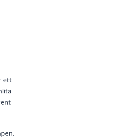
r ett
lita
rent
mpen.