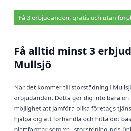
Få 3 erbjudanden, gratis och utan förpl
Få alltid minst 3 erbju
Mullsjö
När det kommer till storstädning i Mullsjö
erbjudanden. Detta ger dig inte bara en
möjlighet att jämföra olika företags tjän
hjälpa dig att förhandla och hitta det bä
plattformar som xn--storstdning-pris-0nb