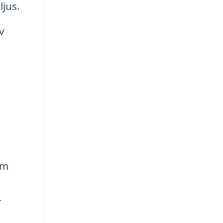
ljus.
v
om
r