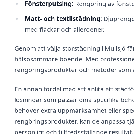
Fönsterputsing:
Rengöring av fönster
Matt- och textilstädning:
Djuprengör
med fläckar och allergener.
Genom att välja storstädning i Mullsjö få
hälsosammare boende. Med professionella
rengöringsprodukter och metoder som an
En annan fördel med att anlita ett städf
lösningar som passar dina specifika beh
behöver extra uppmärksamhet eller speci
rengöringsprodukter, kan de anpassa tjän
personligt och tillfredsställande resultat.