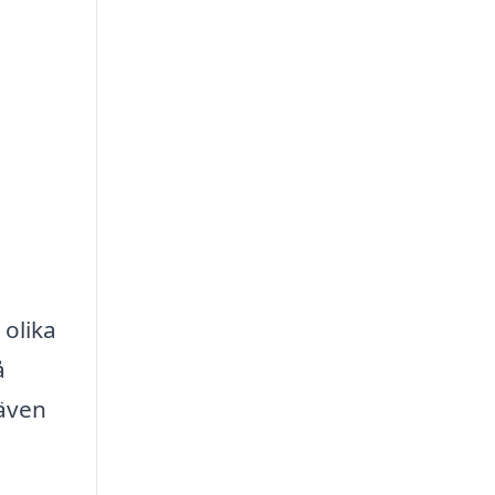
 olika
å
 även