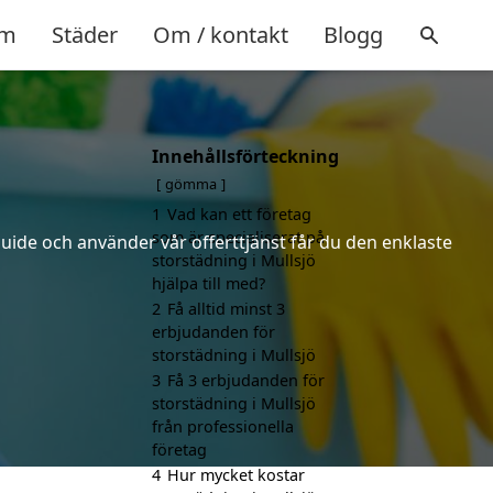
m
Städer
Om / kontakt
Blogg
Innehållsförteckning
gömma
1
Vad kan ett företag
som är specialiserat på
uide och använder vår offerttjänst får du den enklaste
storstädning i Mullsjö
hjälpa till med?
2
Få alltid minst 3
erbjudanden för
storstädning i Mullsjö
3
Få 3 erbjudanden för
storstädning i Mullsjö
från professionella
företag
4
Hur mycket kostar