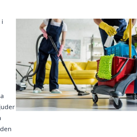
 i
ta
juder
a
 den