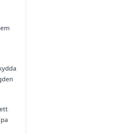
 hem
skydda
ngden
ett
apa