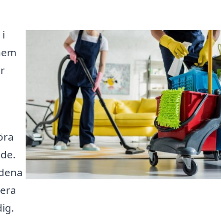
 i
 hem
ör
öra
åde.
ndena
sera
ig.