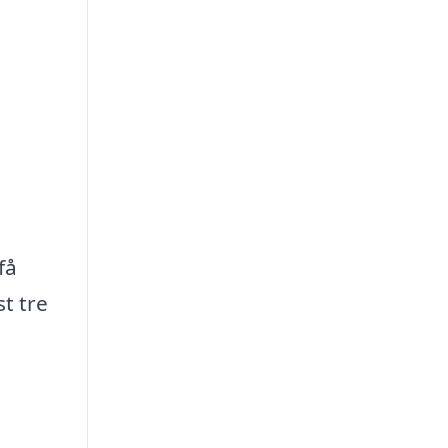
få
st tre
.