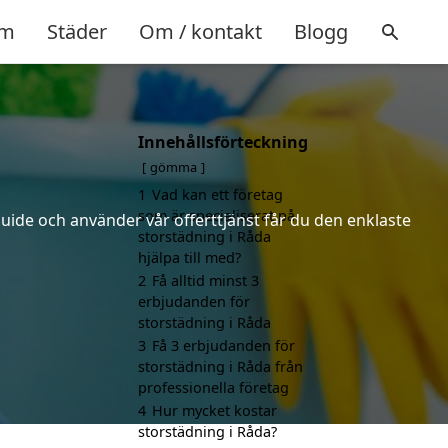
m
Städer
Om / kontakt
Blogg
Innehållsförteckning
gömma
1
Vad kan ett företag
som är specialiserat på
uide och använder vår offerttjänst får du den enklaste
storstädning i Råda
hjälpa till med?
2
Få alltid minst 3
erbjudanden för
storstädning i Råda
3
Få 3 erbjudanden för
storstädning i Råda från
professionella företag
4
Hur mycket kostar
storstädning i Råda?