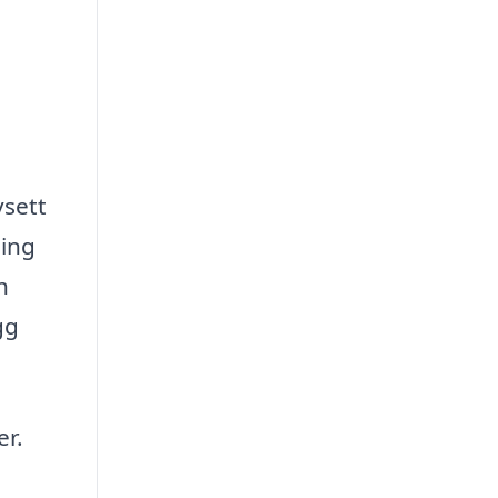
vsett
ning
h
gg
er.