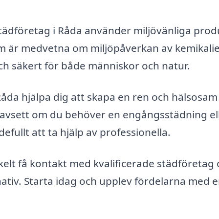
tädföretag i Råda använder miljövänliga prod
om är medvetna om miljöpåverkan av kemikali
och säkert för både människor och natur.
åda hjälpa dig att skapa en ren och hälsosam 
 Oavsett om du behöver en engångsstädning el
fullt att ta hjälp av professionella.
elt få kontakt med kvalificerade städföretag 
rnativ. Starta idag och upplev fördelarna med 