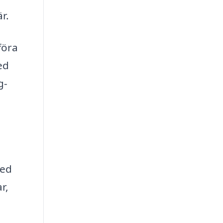
r.
föra
ed
g-
med
r,