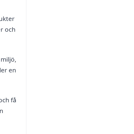
ukter
er och
miljö,
ler en
och få
en