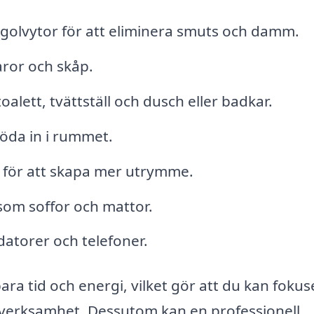
olvytor för att eliminera smuts och damm.
aror och skåp.
lett, tvättställ och dusch eller badkar.
flöda in i rummet.
 för att skapa mer utrymme.
åsom soffor och mattor.
atorer och telefoner.
ara tid och energi, vilket gör att du kan fokus
er verksamhet. Dessutom kan en professionell