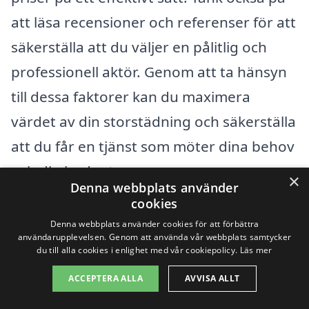
att läsa recensioner och referenser för att
säkerställa att du väljer en pålitlig och
professionell aktör. Genom att ta hänsyn
till dessa faktorer kan du maximera
värdet av din storstädning och säkerställa
att du får en tjänst som möter dina behov
och din budget.
×
Denna webbplats använder
cookies
Få 3 erbjudanden, gratis och utan
Denna webbplats använder cookies för att förbättra
användarupplevelsen. Genom att använda vår webbplats samtycker
förpliktelser
du till alla cookies i enlighet med vår cookiepolicy.
Läs mer
ACCEPTERA ALLA
AVVISA ALLT