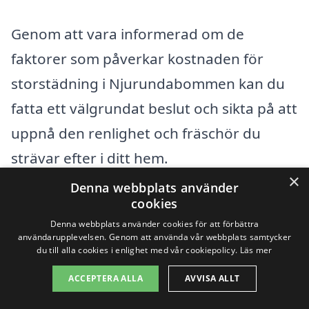
Genom att vara informerad om de
faktorer som påverkar kostnaden för
storstädning i Njurundabommen kan du
fatta ett välgrundat beslut och sikta på att
uppnå den renlighet och fräschör du
strävar efter i ditt hem.
×
Denna webbplats använder
cookies
Få 3 erbjudanden, gratis och utan
Denna webbplats använder cookies för att förbättra
förpliktelser
användarupplevelsen. Genom att använda vår webbplats samtycker
du till alla cookies i enlighet med vår cookiepolicy.
Läs mer
ACCEPTERA ALLA
AVVISA ALLT