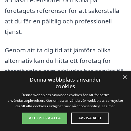
företagets referenser för att säkerställa
att du får en pålitlig och professionell
tjänst.
Genom att ta dig tid att jämföra olika
alternativ kan du hitta ett företag för
storstädning som erbjuder bra service till
×
Denna webbplats använder
ett konkurrenskraftigt pris. På xn--
cookies
storstdning-pris-0nb.se gör vi det enkelt
Denna webbplats använder cookies för att förbättra
användarupplevelsen. Genom att använda vår webbplats samtycker
för dig att få kontakt med städföretag i
du till alla cookies i enlighet med vår cookiepolicy.
Läs mer
ditt närområde, så att du kan få det bästa
ACCEPTERA ALLA
AVVISA ALLT
möjliga erbjudandet för din storstädning i