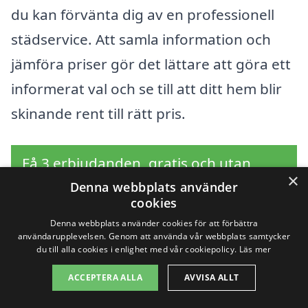
du kan förvänta dig av en professionell
städservice. Att samla information och
jämföra priser gör det lättare att göra ett
informerat val och se till att ditt hem blir
skinande rent till rätt pris.
Få 3 erbjudanden, gratis och utan
×
förpliktelser
Denna webbplats använder
cookies
Denna webbplats använder cookies för att förbättra
användarupplevelsen. Genom att använda vår webbplats samtycker
du till alla cookies i enlighet med vår cookiepolicy.
Läs mer
Sök efter en
ACCEPTERA ALLA
AVVISA ALLT
professionell för