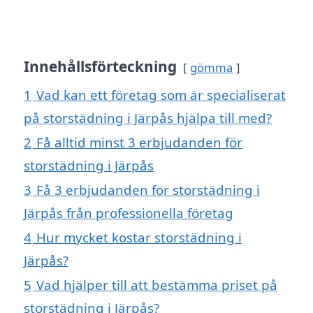
Innehållsförteckning
gömma
1
Vad kan ett företag som är specialiserat
på storstädning i Järpås hjälpa till med?
2
Få alltid minst 3 erbjudanden för
storstädning i Järpås
3
Få 3 erbjudanden för storstädning i
Järpås från professionella företag
4
Hur mycket kostar storstädning i
Järpås?
5
Vad hjälper till att bestämma priset på
storstädning i Järpås?