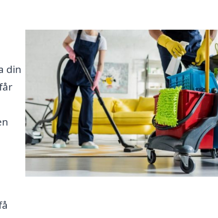
a din
får
en
a
få