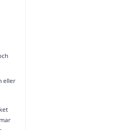
och
 eller
ket
mmar