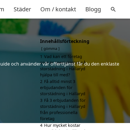
m
Städer
Om / kontakt
Blogg
Innehållsförteckning
gömma
1
Vad kan ett företag
som är specialiserat på
uide och använder vår offerttjänst får du den enklaste
storstädning i Hällaryd
hjälpa till med?
2
Få alltid minst 3
erbjudanden för
storstädning i Hällaryd
3
Få 3 erbjudanden för
storstädning i Hällaryd
från professionella
företag
4
Hur mycket kostar