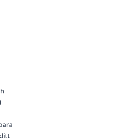
ch
i
 bara
ditt