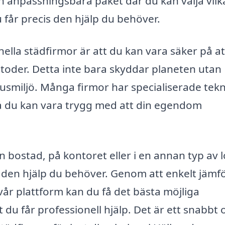
 anpassningsbara paket där du kan välja vilk
du får precis den hjälp du behöver.
ella städfirmor är att du kan vara säker på at
oder. Detta inte bara skyddar planeten utan
usmiljö. Många firmor har specialiserade tekn
 så du kan vara trygg med att din egendom
 bostad, på kontoret eller i en annan typ av l
g den hjälp du behöver. Genom att enkelt jämf
år plattform kan du få det bästa möjliga
 du får professionell hjälp. Det är ett snabbt 