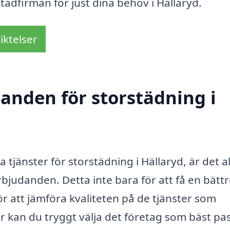
städfirman för just dina behov i Hällaryd.
iktelser
danden för storstädning i
 tjänster för storstädning i Hällaryd, är det al
rbjudanden. Detta inte bara för att få en bätt
ör att jämföra kvaliteten på de tjänster som
er kan du tryggt välja det företag som bäst pa