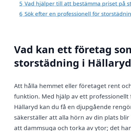
5
Vad hjälper till att bestämma priset på s
6
Sök efter en professionell för storstädni
Vad kan ett företag som
storstädning i Hällaryd
Att hålla hemmet eller företaget rent oc
funktion. Med hjälp av ett professionellt
Hällaryd kan du få en djupgående rengör
säkerställer att alla hörn av din plats b
att dammsuga och torka av ytor; det hand