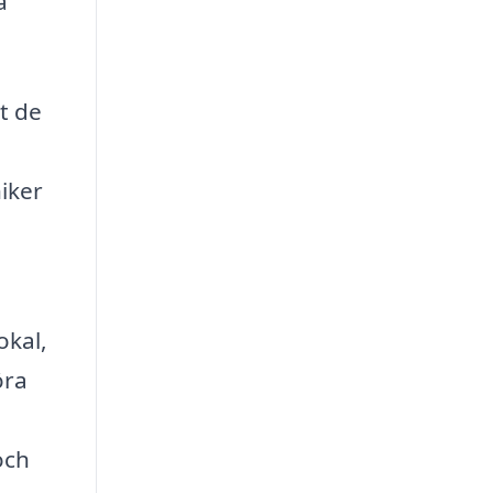
a
t de
iker
okal,
öra
och