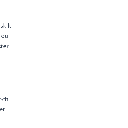
skilt
r du
ster
och
er