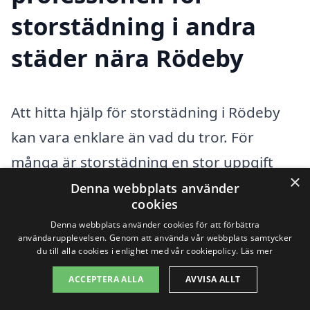
storstädning i andra
städer nära Rödeby
Att hitta hjälp för storstädning i Rödeby
kan vara enklare än vad du tror. För
många är storstädning en stor uppgift
×
som kräver både tid och ansträngning.
Denna webbplats använder
cookies
Genom att söka efter professionella
Denna webbplats använder cookies för att förbättra
städtjänster kan du spara tid och få ett
användarupplevelsen. Genom att använda vår webbplats samtycker
du till alla cookies i enlighet med vår cookiepolicy.
Läs mer
bättre resultat. Du behöver inte leta
ACCEPTERA ALLA
AVVISA ALLT
länge; det finns flera företag i de