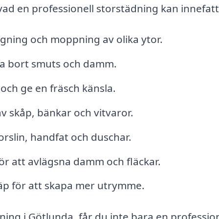
ad en professionell storstädning kan innefatt
gning och moppning av olika ytor.
 ta bort smuts och damm.
 och ge en fräsch känsla.
v skåp, bänkar och vitvaror.
orslin, handfat och duschar.
ör att avlägsna damm och fläckar.
äp för att skapa mer utrymme.
ning i Götlunda, får du inte bara en profession