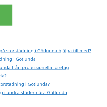
på storstädning i Götlunda hjälpa till med?
ädning i Götlunda
unda från professionella företag
da?
storstädning i Götlunda?
ing i andra städer nära Götlunda