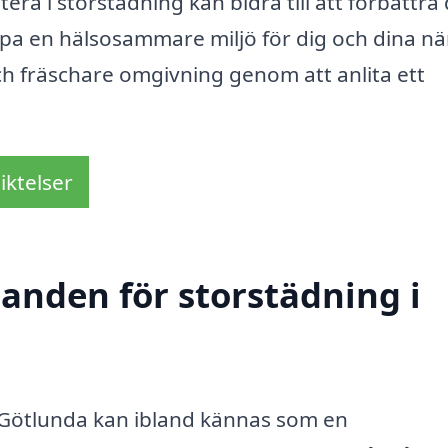
tera i storstädning kan bidra till att förbättra 
kapa en hälsosammare miljö för dig och dina nä
ch fräschare omgivning genom att anlita ett
iktelser
danden för storstädning i
i Götlunda kan ibland kännas som en