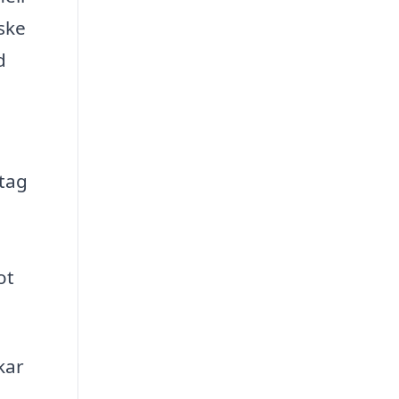
nske
d
etag
ot
kar