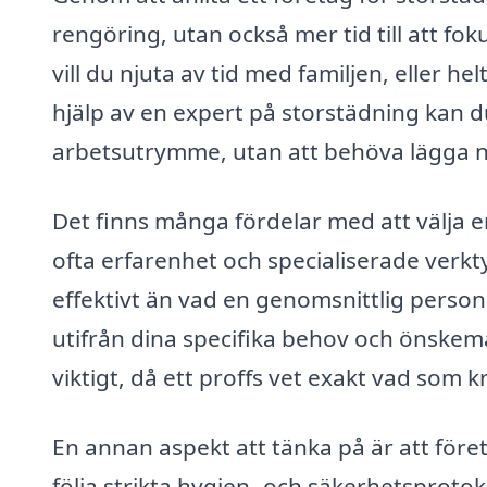
rengöring, utan också mer tid till att fok
vill du njuta av tid med familjen, eller h
hjälp av en expert på storstädning kan d
arbetsutrymme, utan att behöva lägga ne
Det finns många fördelar med att välja e
ofta erfarenhet och specialiserade verk
effektivt än vad en genomsnittlig person
utifrån dina specifika behov och önskemå
viktigt, då ett proffs vet exakt vad som k
En annan aspekt att tänka på är att för
följa strikta hygien- och säkerhetsprotokol