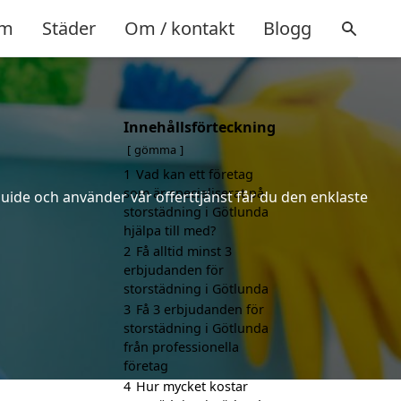
m
Städer
Om / kontakt
Blogg
Innehållsförteckning
gömma
1
Vad kan ett företag
som är specialiserat på
uide och använder vår offerttjänst får du den enklaste
storstädning i Götlunda
hjälpa till med?
2
Få alltid minst 3
erbjudanden för
storstädning i Götlunda
3
Få 3 erbjudanden för
storstädning i Götlunda
från professionella
företag
4
Hur mycket kostar