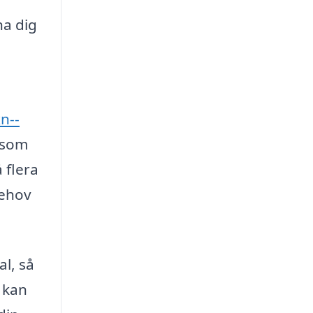
na dig
n--
g som
 flera
behov
al, så
 kan