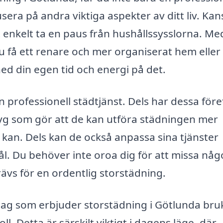
usera på andra viktiga aspekter av ditt liv. Ka
elt enkelt ta en paus från hushållssysslorna. Me
u få ett renare och mer organiserat hem eller
d din egen tid och energi på det.
n professionell städtjänst. Dels har dessa för
tyg som gör att de kan utföra städningen mer
 kan. Dels kan de också anpassa sina tjänster
l. Du behöver inte oroa dig för att missa någ
rävs för en ordentlig storstädning.
etag som erbjuder storstädning i Götlunda bru
l. Detta är särskilt viktigt i dagens läge, där