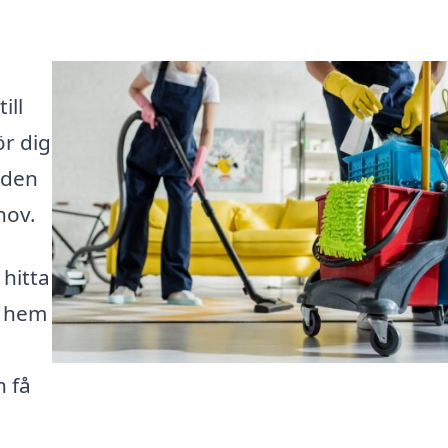
ill
ör dig
nden
hov.
hitta
t hem
h få