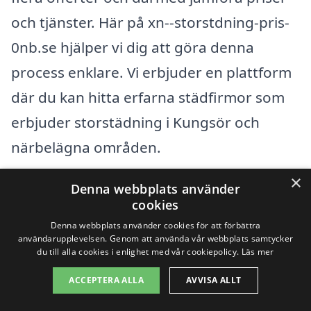
och tjänster. Här på xn--storstdning-pris-
0nb.se hjälper vi dig att göra denna
process enklare. Vi erbjuder en plattform
där du kan hitta erfarna städfirmor som
erbjuder storstädning i Kungsör och
närbelägna områden.
×
Denna webbplats använder
Några av de omkringliggande städerna
cookies
där du också kan hitta professionell
Denna webbplats använder cookies för att förbättra
storstädning inkluderar:
användarupplevelsen. Genom att använda vår webbplats samtycker
du till alla cookies i enlighet med vår cookiepolicy.
Läs mer
ACCEPTERA ALLA
AVVISA ALLT
Västerås