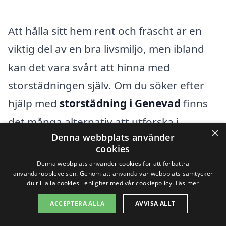
Att hålla sitt hem rent och fräscht är en
viktig del av en bra livsmiljö, men ibland
kan det vara svårt att hinna med
storstädningen själv. Om du söker efter
hjälp med
storstädning i Genevad
finns
det många alternativ att utforska i
×
Denna webbplats använder
närområdet. För att få ett bra resultat och
cookies
ett fördelaktigt pris kan det vara klokt att
Denna webbplats använder cookies för att förbättra
användarupplevelsen. Genom att använda vår webbplats samtycker
också överväga företag i kringliggande
du till alla cookies i enlighet med vår cookiepolicy.
Läs mer
städer.
ACCEPTERA ALLA
AVVISA ALLT