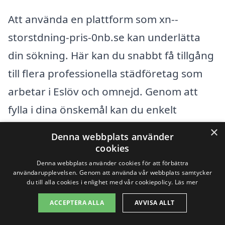
Att använda en plattform som xn--
storstdning-pris-0nb.se kan underlätta
din sökning. Här kan du snabbt få tillgång
till flera professionella städföretag som
arbetar i Eslöv och omnejd. Genom att
fylla i dina önskemål kan du enkelt
jämföra priser och tjänster som erbjuds,
×
Denna webbplats använder
vilket gör valet av städfirma mer
cookies
transparent och bekvämt.
Denna webbplats använder cookies för att förbättra
användarupplevelsen. Genom att använda vår webbplats samtycker
du till alla cookies i enlighet med vår cookiepolicy.
Läs mer
Få 3 erbjudanden, gratis och utan
ACCEPTERA ALLA
AVVISA ALLT
förpliktelser