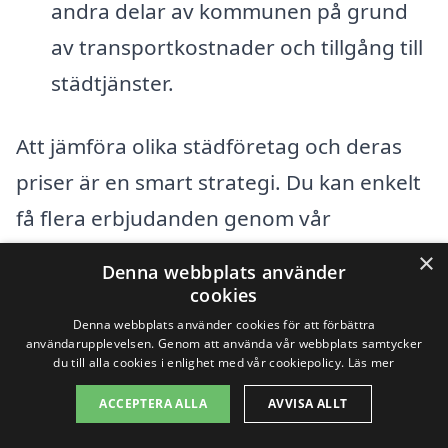
andra delar av kommunen på grund
av transportkostnader och tillgång till
städtjänster.
Att jämföra olika städföretag och deras
priser är en smart strategi. Du kan enkelt
få flera erbjudanden genom vår
plattform, vilket ger dig möjlighet att göra
×
Denna webbplats använder
en välgrundad beslut. Tänk på att priset
cookies
inte är den enda faktorn att överväga;
Denna webbplats använder cookies för att förbättra
användarupplevelsen. Genom att använda vår webbplats samtycker
kvalitet och kundservice är också
du till alla cookies i enlighet med vår cookiepolicy.
Läs mer
avgörande för en positiv erfarenhet av
ACCEPTERA ALLA
AVVISA ALLT
storstädning i Aspeboda.