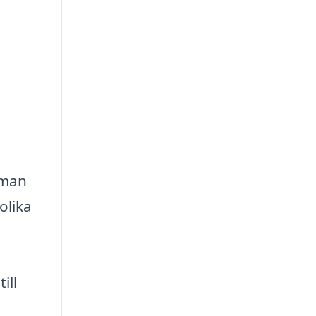
 man
olika
h
ill