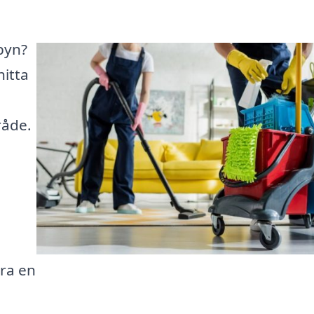
sbyn?
hitta
råde.
h
ara en