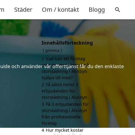
m
Städer
Om / kontakt
Blogg
Innehållsförteckning
gömma
1
Vad kan ett företag
som är specialiserat på
uide och använder vår offerttjänst får du den enklaste
storstädning i Älvsbyn
hjälpa till med?
2
Få alltid minst 3
erbjudanden för
storstädning i Älvsbyn
3
Få 3 erbjudanden för
storstädning i Älvsbyn
från professionella
företag
4
Hur mycket kostar