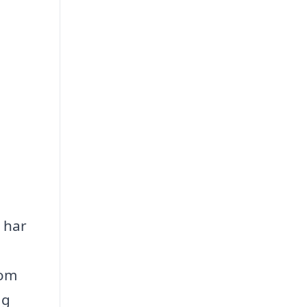
u har
som
ag