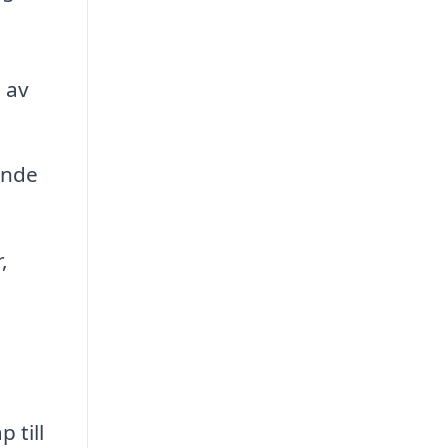
 av
ende
,
 till