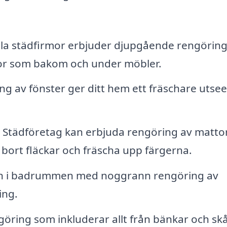
la städfirmor erbjuder djupgående rengöring
 ytor som bakom och under möbler.
ng av fönster ger ditt hem ett fräschare utse
Städföretag kan erbjuda rengöring av mattor
a bort fläckar och fräscha upp färgerna.
en i badrummen med noggrann rengöring av
ing.
öring som inkluderar allt från bänkar och skåp