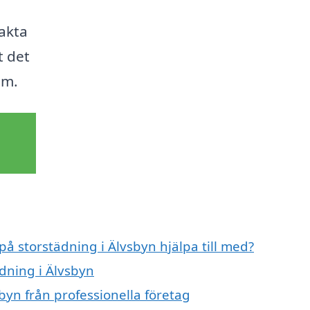
akta
t det
em.
på storstädning i Älvsbyn hjälpa till med?
ädning i Älvsbyn
byn från professionella företag