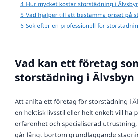
4
Hur mycket kostar storstädning i Älvsby
5
Vad hjälper till att bestämma priset på s
6
Sök efter en professionell för storstädn
Vad kan ett företag som
storstädning i Älvsbyn 
Att anlita ett företag för storstädning i 
en hektisk livsstil eller helt enkelt vill
erfarenhet och specialiserad utrustning,
går långt bortom grundläggande städnin