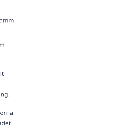
 damm
tt
ht
ing.
terna
ndet