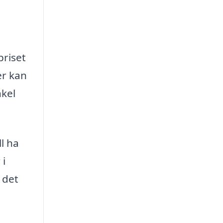
priset
er kan
nkel
l ha
 i
 det