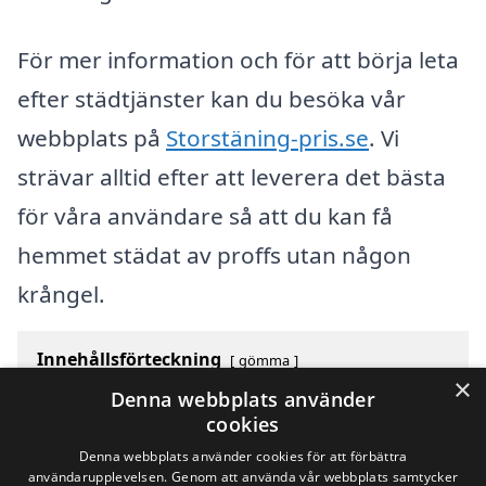
För mer information och för att börja leta
efter städtjänster kan du besöka vår
webbplats på
Storstäning-pris.se
. Vi
strävar alltid efter att leverera det bästa
för våra användare så att du kan få
hemmet städat av proffs utan någon
krångel.
Innehållsförteckning
gömma
×
1
Översikt över svenska städer som börjar med Y
Denna webbplats använder
2
Sök efter en skicklig storstädning i andra städer i
cookies
Sverige
Denna webbplats använder cookies för att förbättra
användarupplevelsen. Genom att använda vår webbplats samtycker