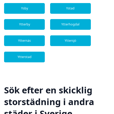
Ysby
Ystad
Ytterby
Ytterhogdal
Ytternäs
Yttersjö
Ytterstad
Sök efter en skicklig
storstädning i andra
städer i Sverige