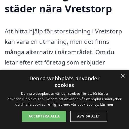
städer nära Vretstorp
Att hitta hjälp för storstädning i Vretstorp
kan vara en utmaning, men det finns
många alternativ i närområdet. Om du
letar efter ett företag som erbjuder
professionell storstädning, behöver du
×
Denna webbplats använder
inte gå längre än till de omkringliggande
cookies
städerna. Genom att jämföra olika
Denna webbplats använder cookies för att förbättra
användarupplevelsen. Genom att använda vår webbplats samtycker
företag kan du få en bättre uppfattning
du till alla cookies i enlighet med vår cookiepolicy.
Läs mer
om priser och tjänster, vilket hjälper dig
ACCEPTERA ALLA
AVVISA ALLT
att göra det bästa valet för dina behov.