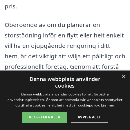
pris.
Oberoende av om du planerar en
storstädning inför en flytt eller helt enkelt
vill ha en djupgående rengöring i ditt
hem, är det viktigt att välja ett pålitligt och
professionellt företag. Genom att förstå
×
vad som påverkar priset kan du göra en
Denna webbplats använder
cookies
klok investering i din hemstädning och
Denna webbplats använder cookies för att förbättra
säkerställa att du får ett rent och fräscht
användarupplevelsen. Genom att använda vår webbplats samtycker
du till alla cookies i enlighet med vår cookiepolicy.
Läs mer
hem.
ACCEPTERA ALLA
AVVISA ALLT
Få 3 erbjudanden, gratis och utan