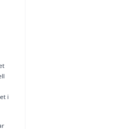
et
ll
.
et i
ar