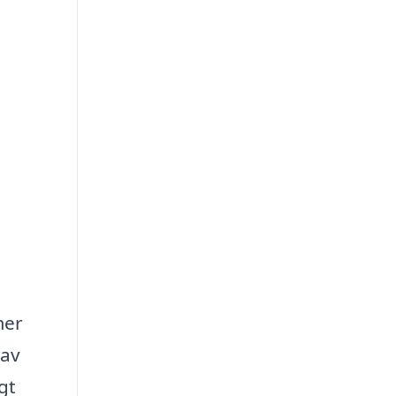
mer
 av
gt