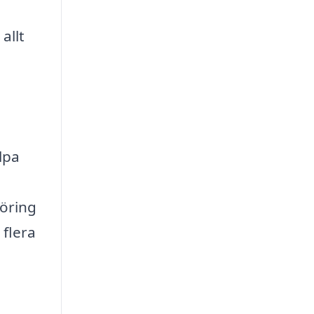
allt
lpa
göring
 flera