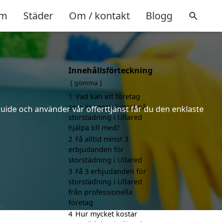
m
Städer
Om / kontakt
Blogg
Innehållsförteckning
gömma
1
Vad kan ett företag
som är specialiserat på
uide och använder vår offerttjänst får du den enklaste
storstädning i Ullared
hjälpa till med?
2
Få alltid minst 3
erbjudanden för
storstädning i Ullared
3
Få 3 erbjudanden för
storstädning i Ullared
från professionella
företag
4
Hur mycket kostar