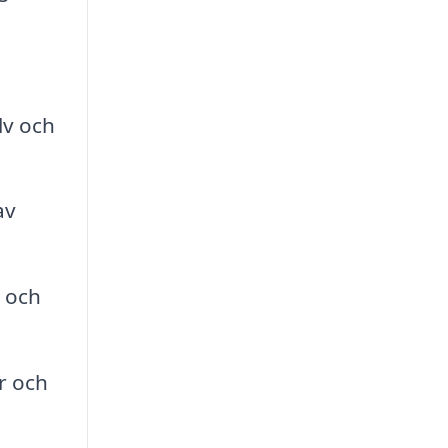
.
lv och
av
l och
r och