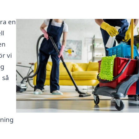
ara en
ll
en
r vi
ag
 så
dning