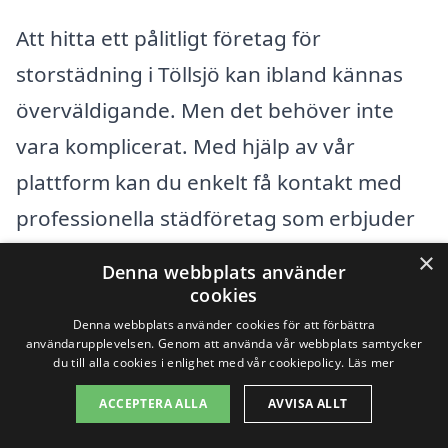
Att hitta ett pålitligt företag för
storstädning i Töllsjö kan ibland kännas
överväldigande. Men det behöver inte
vara komplicerat. Med hjälp av vår
plattform kan du enkelt få kontakt med
professionella städföretag som erbjuder
storstädning i Töllsjö och i närliggande
×
Denna webbplats använder
städer. Genom att jämföra olika
cookies
erbjudanden får du chansen att välja det
Denna webbplats använder cookies för att förbättra
användarupplevelsen. Genom att använda vår webbplats samtycker
som bäst passar dina behov och din
du till alla cookies i enlighet med vår cookiepolicy.
Läs mer
budget.
ACCEPTERA ALLA
AVVISA ALLT