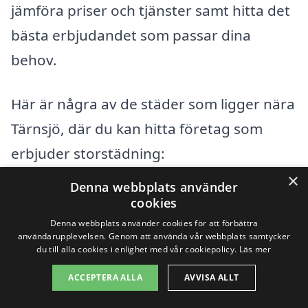
jämföra priser och tjänster samt hitta det
bästa erbjudandet som passar dina
behov.
Här är några av de städer som ligger nära
Tärnsjö, där du kan hitta företag som
erbjuder storstädning:
×
Denna webbplats använder
Östervåla
cookies
Denna webbplats använder cookies för att förbättra
Heby
användarupplevelsen. Genom att använda vår webbplats samtycker
du till alla cookies i enlighet med vår cookiepolicy.
Läs mer
Skäddvik
ACCEPTERA ALLA
AVVISA ALLT
Fagersta