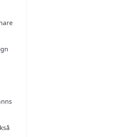
chare
ugn
änns
ckså