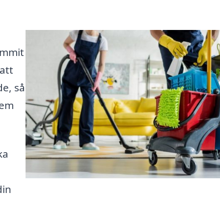
ommit
att
de, så
hem
ka
din