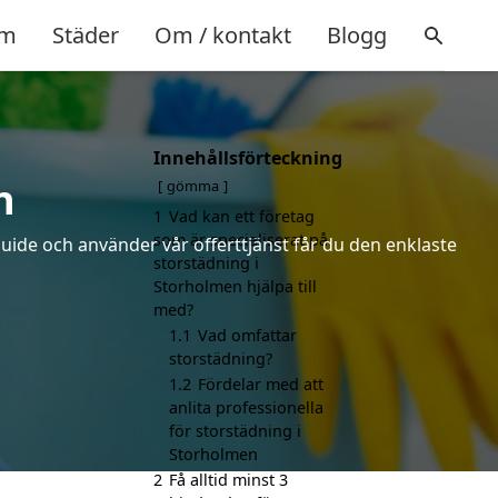
m
Städer
Om / kontakt
Blogg
Innehållsförteckning
n
gömma
1
Vad kan ett företag
som är specialiserat på
uide och använder vår offerttjänst får du den enklaste
storstädning i
Storholmen hjälpa till
med?
1.1
Vad omfattar
storstädning?
1.2
Fördelar med att
anlita professionella
för storstädning i
Storholmen
2
Få alltid minst 3