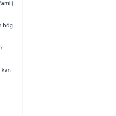
familj
en hög
om
m kan