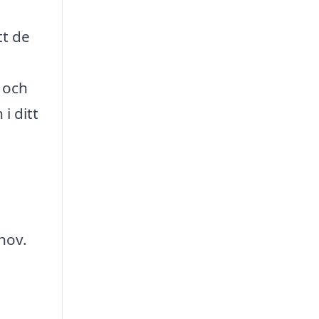
tt de
 och
i ditt
hov.