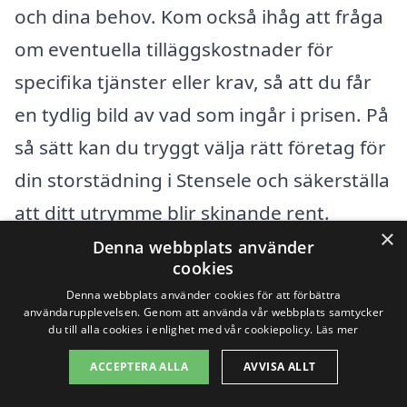
och dina behov. Kom också ihåg att fråga
om eventuella tilläggskostnader för
specifika tjänster eller krav, så att du får
en tydlig bild av vad som ingår i prisen. På
så sätt kan du tryggt välja rätt företag för
din storstädning i Stensele och säkerställa
att ditt utrymme blir skinande rent.
×
Denna webbplats använder
cookies
Få 3 erbjudanden, gratis och utan
Denna webbplats använder cookies för att förbättra
förpliktelser
användarupplevelsen. Genom att använda vår webbplats samtycker
du till alla cookies i enlighet med vår cookiepolicy.
Läs mer
ACCEPTERA ALLA
AVVISA ALLT