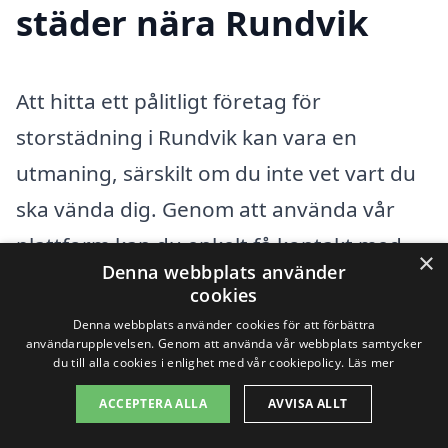
städer nära Rundvik
Att hitta ett pålitligt företag för
storstädning i Rundvik kan vara en
utmaning, särskilt om du inte vet vart du
ska vända dig. Genom att använda vår
plattform kan du enkelt få kontakt med
×
Denna webbplats använder
professionella städare som erbjuder
cookies
storstädning i ditt närområde. Vi hjälper
Denna webbplats använder cookies för att förbättra
användarupplevelsen. Genom att använda vår webbplats samtycker
dig att jämföra olika företag och priser, så
du till alla cookies i enlighet med vår cookiepolicy.
Läs mer
att du kan göra ett välgrundat val.
ACCEPTERA ALLA
AVVISA ALLT