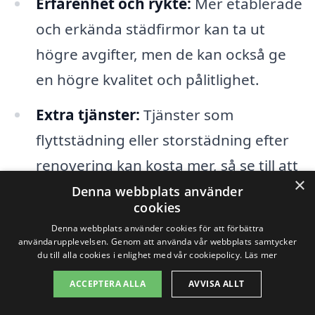
Erfarenhet och rykte:
Mer etablerade
och erkända städfirmor kan ta ut
högre avgifter, men de kan också ge
en högre kvalitet och pålitlighet.
Extra tjänster:
Tjänster som
flyttstädning eller storstädning efter
renovering kan kosta mer, så se till att
×
specificera dina behov när du begär
Denna webbplats använder
cookies
offert.
Denna webbplats använder cookies för att förbättra
användarupplevelsen. Genom att använda vår webbplats samtycker
du till alla cookies i enlighet med vår cookiepolicy.
Läs mer
Genom att förstå dessa faktorer kan du
mer effektivt söka efter storstädning i
ACCEPTERA ALLA
AVVISA ALLT
Rosenfors och jämföra priser. Det kan