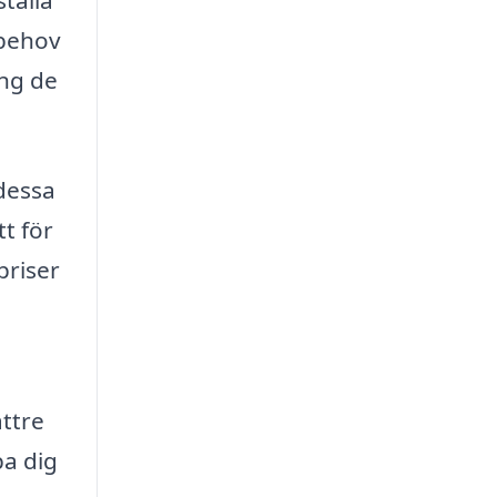
 behov
ing de
 dessa
t för
priser
ättre
pa dig