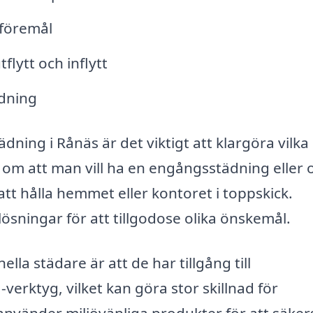
föremål
flytt och inflytt
ädning
dning i Rånäs är det viktigt att klargöra vilka
 om att man vill ha en engångsstädning eller
t hålla hemmet eller kontoret i toppskick.
sningar för att tillgodose olika önskemål.
lla städare är att de har tillgång till
erktyg, vilket kan göra stor skillnad för
nvänder miljövänliga produkter för att säkers