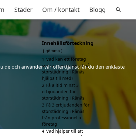
m
Städer
Om / kontakt
Blogg
Innehållsförteckning
gömma
1
Vad kan ett företag
som är specialiserat på
uide och använder vår offerttjänst får du den enklaste
storstädning i Rånäs
hjälpa till med?
2
Få alltid minst 3
erbjudanden för
storstädning i Rånäs
3
Få 3 erbjudanden för
storstädning i Rånäs
från professionella
företag
4
Vad hjälper till att