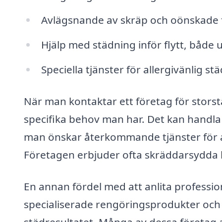
Avlägsnande av skräp och oönskade 
Hjälp med städning inför flytt, både ut
Speciella tjänster för allergivänlig st
När man kontaktar ett företag för storstä
specifika behov man har. Det kan handla
man önskar återkommande tjänster för at
Företagen erbjuder ofta skräddarsydda lö
En annan fördel med att anlita professione
specialiserade rengöringsprodukter och -v
städresultatet. Många av dessa företag a