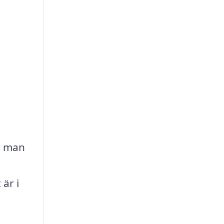
r man
är i