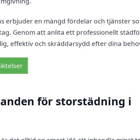
omgivning.
äs erbjuder en mängd fördelar och tjänster s
ag. Genom att anlita ett professionellt städf
lig, effektiv och skräddarsydd efter dina beho
iktelser
danden för storstädning i