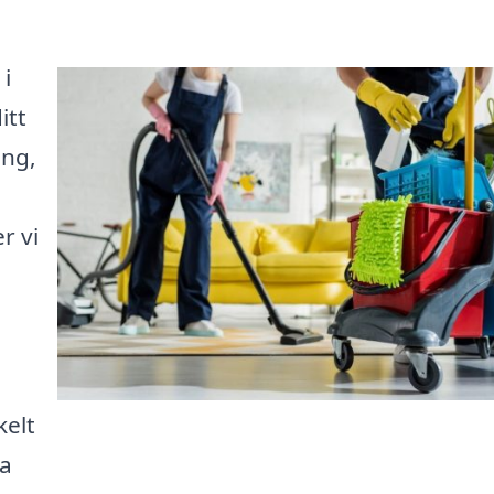
 i
itt
ing,
r vi
kelt
ka