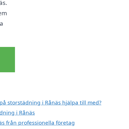
äs.
hem
ta
på storstädning i Rånäs hjälpa till med?
ädning i Rånäs
s från professionella företag