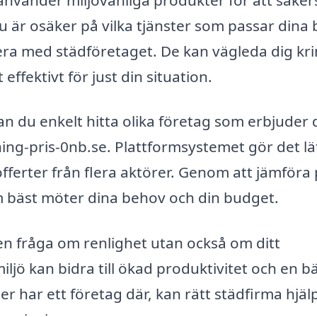
du är osäker på vilka tjänster som passar dina
tera med städföretaget. De kan vägleda dig kr
ffektivt för just din situation.
kan du enkelt hitta olika företag som erbjuder
ng-pris-0nb.se. Plattformsystemet gör det lät
 offerter från flera aktörer. Genom att jämföra 
om bäst möter dina behov och din budget.
 en fråga om renlighet utan också om ditt
ljö kan bidra till ökad produktivitet och en b
ler har ett företag där, kan rätt städfirma hjäl