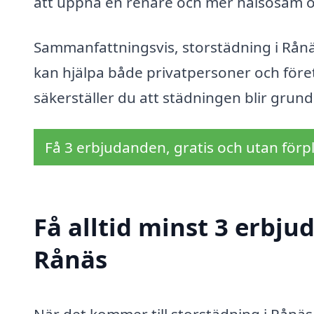
att uppnå en renare och mer hälsosam 
Sammanfattningsvis, storstädning i Rån
kan hjälpa både privatpersoner och föret
säkerställer du att städningen blir grund
Få 3 erbjudanden, gratis och utan förpl
Få alltid minst 3 erbju
Rånäs