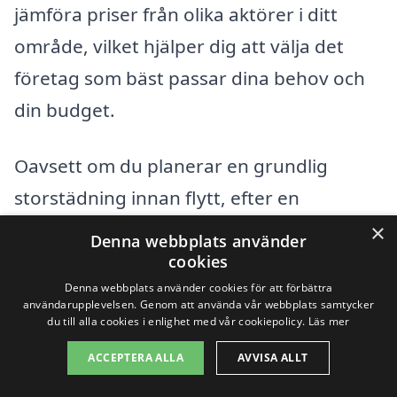
jämföra priser från olika aktörer i ditt
område, vilket hjälper dig att välja det
företag som bäst passar dina behov och
din budget.
Oavsett om du planerar en grundlig
storstädning innan flytt, efter en
renovering eller regelbundet underhåll,
×
Denna webbplats använder
så är det viktigt att hitta rätt städfirma
cookies
Denna webbplats använder cookies för att förbättra
som erbjuder kvalitetstjänster till ett
användarupplevelsen. Genom att använda vår webbplats samtycker
konkurrenskraftigt pris. Tveka inte att ta
du till alla cookies i enlighet med vår cookiepolicy.
Läs mer
kontakt med flera företag för att
ACCEPTERA ALLA
AVVISA ALLT
diskutera dina specifika behov och få en