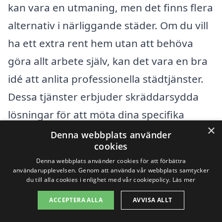
kan vara en utmaning, men det finns flera
alternativ i närliggande städer. Om du vill
ha ett extra rent hem utan att behöva
göra allt arbete själv, kan det vara en bra
idé att anlita professionella städtjänster.
Dessa tjänster erbjuder skräddarsydda
lösningar för att möta dina specifika
×
behov, och du kan enkelt begära offerter
Denna webbplats använder
cookies
från olika företag.
Denna webbplats använder cookies för att förbättra
användarupplevelsen. Genom att använda vår webbplats samtycker
Några av de städer som ligger nära
du till alla cookies i enlighet med vår cookiepolicy.
Läs mer
Näsbyn och där du kan hitta företag som
ACCEPTERA ALLA
AVVISA ALLT
erbjuder storstädning inkluderar: