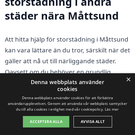
storstädning i andra
städer nära Måttsund
Att hitta hjälp för storstädning i Måttsund
kan vara lättare än du tror, särskilt när det
gäller att nå ut till närliggande städer.
Oavsett om du behöver en grundlig
×
rengöring inför en flytt, en storstädning
Denna webbplats använder
cookies
efter renovering eller bara vill fräscha upp
Denna webbplats använder cookies för att förbättra
ditt hem, finns det professionella
användarupplevelsen. Genom att använda vår webbplats samtycker
du till alla cookies i enlighet med vår cookiepolicy.
Läs mer
städfirmor redo att hjälpa dig. Genom
ACCEPTERA ALLA
AVVISA ALLT
plattformen xn--storstdning-pris-0nb.se