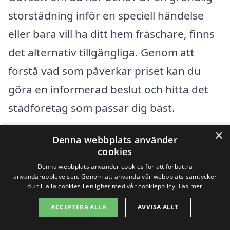
storstädning inför en speciell händelse
eller bara vill ha ditt hem fräschare, finns
det alternativ tillgängliga. Genom att
förstå vad som påverkar priset kan du
göra en informerad beslut och hitta det
städföretag som passar dig bäst.
×
Denna webbplats använder
Få 3 erbjudanden, gratis och utan
cookies
förpliktelser
Denna webbplats använder cookies för att förbättra
användarupplevelsen. Genom att använda vår webbplats samtycker
du till alla cookies i enlighet med vår cookiepolicy.
Läs mer
ACCEPTERA ALLA
AVVISA ALLT
Sök efter en