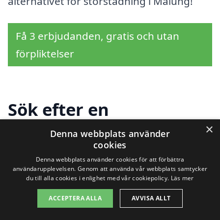
alternativet för storstädning i Malung!
Få 3 erbjudanden, gratis och utan
förpliktelser
Sök efter en
professionell för
×
Denna webbplats använder
cookies
storstädning i andra
Denna webbplats använder cookies för att förbättra
användarupplevelsen. Genom att använda vår webbplats samtycker
städer nära Malung
du till alla cookies i enlighet med vår cookiepolicy.
Läs mer
ACCEPTERA ALLA
AVVISA ALLT
Att hitta hjälp för storstädning i Malung